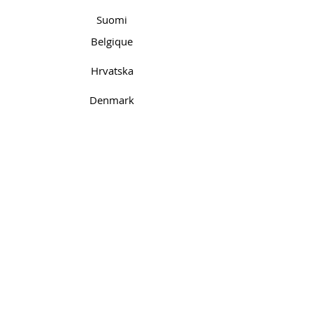
Suomi
Belgique
Hrvatska
Denmark
France
Italia
Malta
Polska
Slovenija
Sverige
AGAS FOOTWEAR