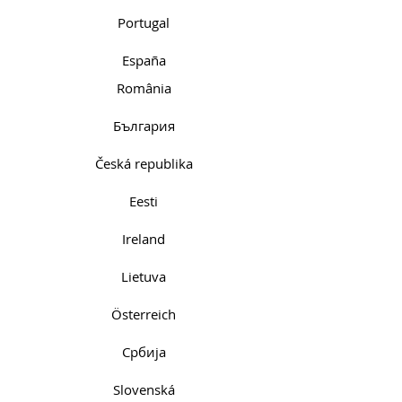
Portugal
España
România
България
Česká republika
Eesti
Ireland
Lietuva
Österreich
Србија
Slovenská